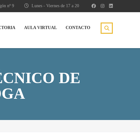
gón nº 9
Lunes - Viernes de 17 a 20
CTORIA
AULA VIRTUAL
CONTACTO
ÉCNICO DE
DGA